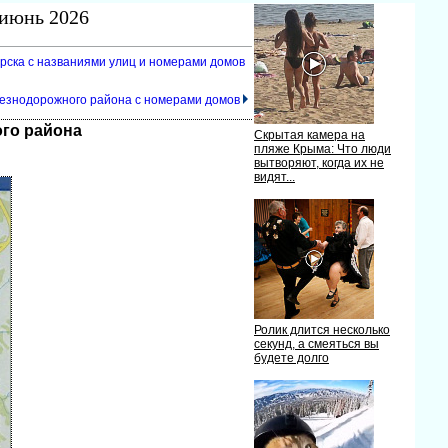
 июнь 2026
ирска с названиями улиц и номерами домо
езнодорожного района с номерами домо
ого района
Скрытая камера на
пляже Крыма: Что люди
ытворяют, когда их не
идят...
Ролик длится несколько
секунд, а смеяться вы
удете долго