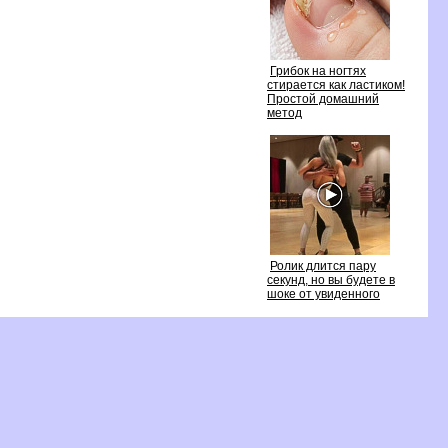
Грибок на ногтях
стирается как ластиком!
Простой домашний
метод
Ролик длится пару
секунд, но вы будете
шоке от увиденного