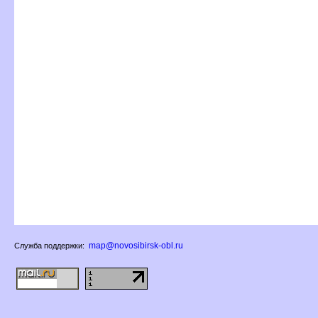
map@novosibirsk-obl.ru
Служба поддержки: