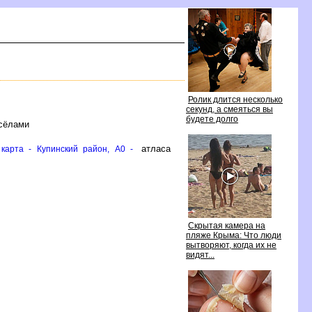
Ролик длится несколько
секунд, а смеяться вы
удете долго
 сёлами
атласа
карта - Купинский район, A0 -
Скрытая камера на
пляже Крыма: Что люди
ытворяют, когда их не
идят...