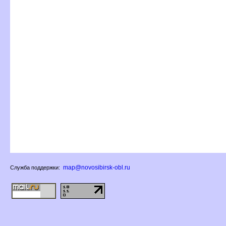
map@novosibirsk-obl.ru
Служба поддержки: