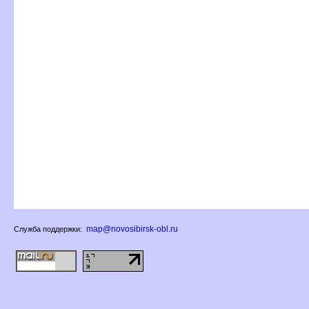
map@novosibirsk-obl.ru
Служба поддержки: