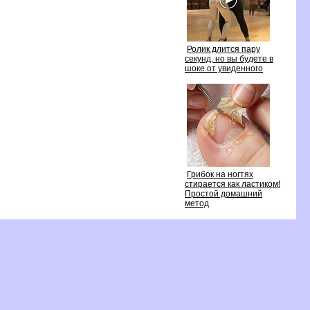
Ролик длится пару
секунд, но вы будете
шоке от увиденного
Грибок на ногтях
стирается как ластиком!
Простой домашний
метод