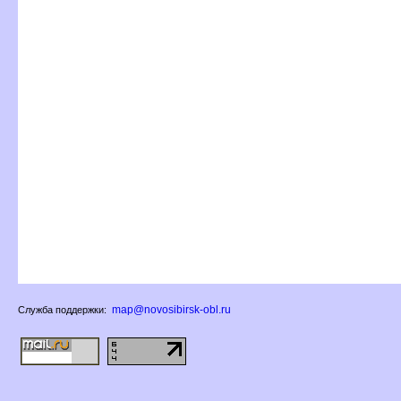
map@novosibirsk-obl.ru
Служба поддержки: