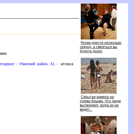
Ролик длится несколько
секунд, а смеяться вы
удете долго
лами
атласа
тодорог - Убинский район, A1 -
Скрытая камера на
пляже Крыма: Что люди
ытворяют, когда их не
идят...