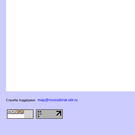
map@novosibirsk-obl.ru
Служба поддержки: