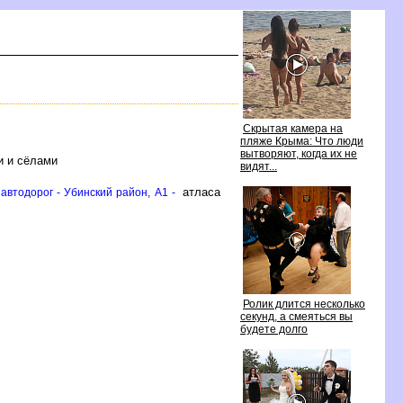
Скрытая камера на
пляже Крыма: Что люди
ытворяют, когда их не
и и сёлами
идят...
атласа
втодорог - Убинский район, A1 -
Ролик длится несколько
секунд, а смеяться вы
удете долго