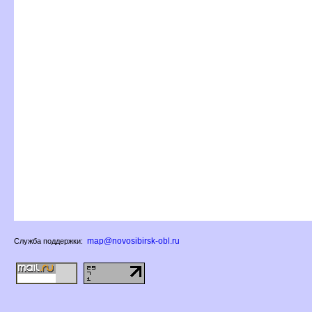
map@novosibirsk-obl.ru
Служба поддержки: