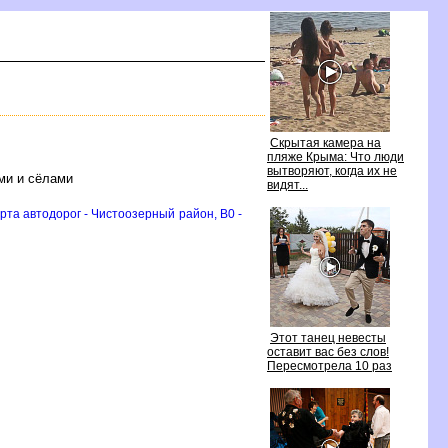
Скрытая камера на
пляже Крыма: Что люди
ытворяют, когда их не
ми и сёлами
идят...
та автодорог - Чистоозерный район, B0 -
Этот танец невесты
оставит вас без слов!
Пересмотрела 10 раз