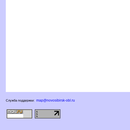
map@novosibirsk-obl.ru
Служба поддержки: