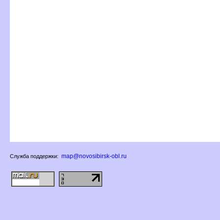
map@novosibirsk-obl.ru
Служба поддержки: