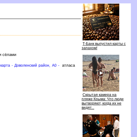
Т-Банк выпустил карты с
запахом!
и сёлами
атласа
арта - Доволенский район, A0 -
Скрытая камера на
пляже Крыма: Что люди
ытворяют, когда их не
идят...