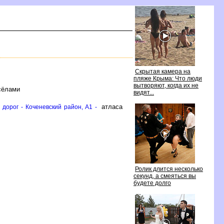
Скрытая камера на
пляже Крыма: Что люди
ытворяют, когда их не
сёлами
идят...
атласа
дорог - Коченевский район, A1 -
Ролик длится несколько
секунд, а смеяться вы
удете долго