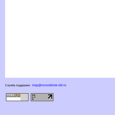
map@novosibirsk-obl.ru
Служба поддержки: