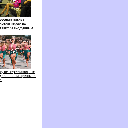
оролева вагона
ожгла! Видео не
тавит равнодушным
жу не переставая, это
ео пересмотришь не
з