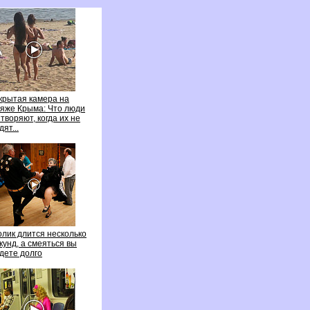
крытая камера на
яже Крыма: Что люди
воряют, когда их не
ят...
олик длится несколько
кунд, а смеяться вы
ете долго