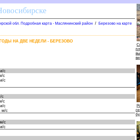
 Новосибирске
/
рской обл. Подробная карта - Маслянинский район
Березово на карте
ГОДЫ НА ДВЕ НЕДЕЛИ - БЕРЕЗОВО
С
пл
ыт
ид
м/с
м/с
м/с
/с
м/с
м/с
Р
се
 м/с
уд
м/с
м/с