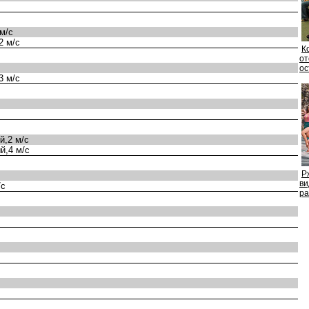
м/с
2 м/с
К
от
ос
3 м/с
,2 м/с
й,4 м/с
Р
ид
/с
ра