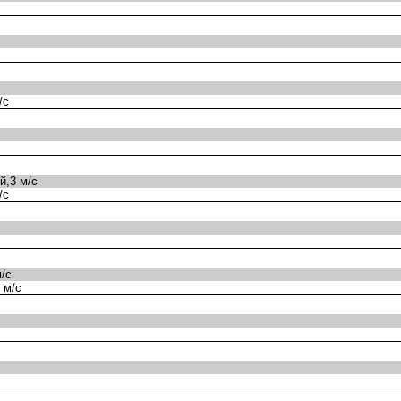
/с
,3 м/с
/с
/с
 м/с