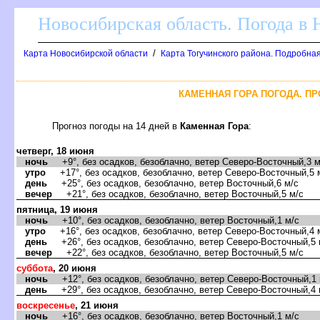
Новосибирская область. Погода в
/
Карта Новосибирской области
Карта Тогучинского района. Подробная
КАМЕННАЯ ГОРА ПОГОДА. ПР
Прогноз погоды на 14 дней
Каменная Гора
:
четверг, 18 июня
ночь
+9°, без осадков, безоблачно, ветер Северо-Восточный,3 м
утро
+17°, без осадков, безоблачно, ветер Северо-Восточный,5 
день
+25°, без осадков, безоблачно, ветер Восточный,6 м/с
ечер
+21°, без осадков, безоблачно, ветер Восточный,5 м/с
пятница, 19 июня
ночь
+10°, без осадков, безоблачно, ветер Восточный,1 м/с
утро
+16°, без осадков, безоблачно, ветер Северо-Восточный,4 
день
+26°, без осадков, безоблачно, ветер Северо-Восточный,5 
ечер
+22°, без осадков, безоблачно, ветер Восточный,5 м/с
суббота
, 20 июня
ночь
+12°, без осадков, безоблачно, ветер Северо-Восточный,1 
день
+29°, без осадков, безоблачно, ветер Северо-Восточный,4 
оскресенье
, 21 июня
ночь
+16°, без осадков, безоблачно, ветер Восточный,1 м/с