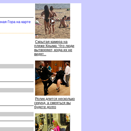
ная Гора на карте
Скрытая камера на
пляже Крыма: Что люди
ытворяют, когда их не
идят...
Ролик длится несколько
секунд, а смеяться вы
удете долго