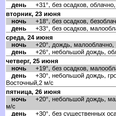
день
+31°, без осадков, облачно,
торник, 23 июня
ночь
+18°, без осадков, безоблач
день
+33°, без осадков, малообла
среда, 24 июня
ночь
+20°, дождь, малооблачно, в
день
+26°, небольшой дождь, обла
четверг, 25 июня
ночь
+19°, без осадков, малообла
день
+30°, небольшой дождь, гро,
осточный,2 м/с
пятница, 26 июня
ночь
+20°, небольшой дождь, мал
м/с
день
+30°, без существенных оса,