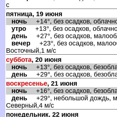
с
пятница, 19 июня
ночь
+14°, без осадков, облачно
утро
+13°, без осадков, облачно,
день
+27°, без осадков, малообл
ечер
+23°, без осадков, малооб
осточный,1 м/с
суббота
, 20 июня
ночь
+13°, без осадков, безобла
день
+29°, без осадков, безобла
оскресенье
, 21 июня
ночь
+16°, без осадков, безобла
день
+29°, небольшой дождь, ма
Северный,4 м/с
понедельник, 22 июня