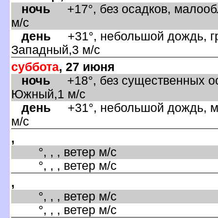
ночь
+17°, без осадков, малооб
м/с
день
+31°, небольшой дождь, гр
Западный,3 м/с
суббота
, 27 июня
ночь
+18°, без существенных ос
Южный,1 м/с
день
+31°, небольшой дождь, м
м/с
,
°, , , ветер м/с
°, , , ветер м/с
,
°, , , ветер м/с
°, , , ветер м/с