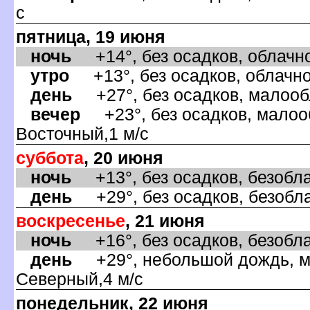
с
пятница, 19 июня
ночь
+14°, без осадков, облачно
утро
+13°, без осадков, облачно,
день
+27°, без осадков, малообл
ечер
+23°, без осадков, малооб
осточный,1 м/с
суббота
, 20 июня
ночь
+13°, без осадков, безобла
день
+29°, без осадков, безобла
оскресенье
, 21 июня
ночь
+16°, без осадков, безобла
день
+29°, небольшой дождь, ма
Северный,4 м/с
понедельник, 22 июня