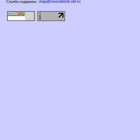
map@novosibirsk-obl.ru
Служба поддержки: