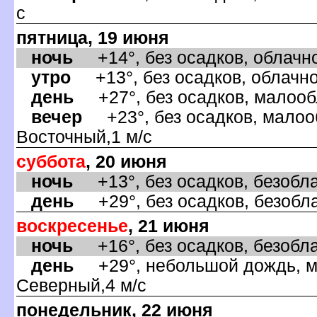
с
пятница, 19 июня
ночь
+14°, без осадков, облачно
утро
+13°, без осадков, облачно,
день
+27°, без осадков, малообл
ечер
+23°, без осадков, малооб
осточный,1 м/с
суббота
, 20 июня
ночь
+13°, без осадков, безобла
день
+29°, без осадков, безобла
оскресенье
, 21 июня
ночь
+16°, без осадков, безобла
день
+29°, небольшой дождь, ма
Северный,4 м/с
понедельник, 22 июня