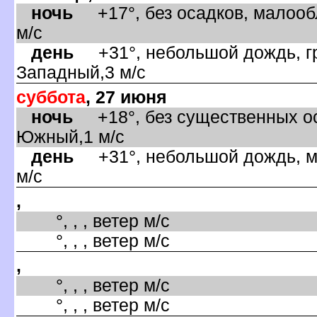
ночь
+17°, без осадков, малооб
м/с
день
+31°, небольшой дождь, гр
Западный,3 м/с
суббота
, 27 июня
ночь
+18°, без существенных ос
Южный,1 м/с
день
+31°, небольшой дождь, м
м/с
,
°, , , ветер м/с
°, , , ветер м/с
,
°, , , ветер м/с
°, , , ветер м/с